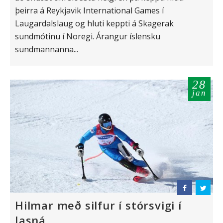
þeirra á Reykjavik International Games í
Laugardalslaug og hluti keppti á Skagerak
sundmótinu í Noregi. Árangur íslensku
sundmannanna...
28
jan
Hilmar með silfur í stórsvigi í
Jasná