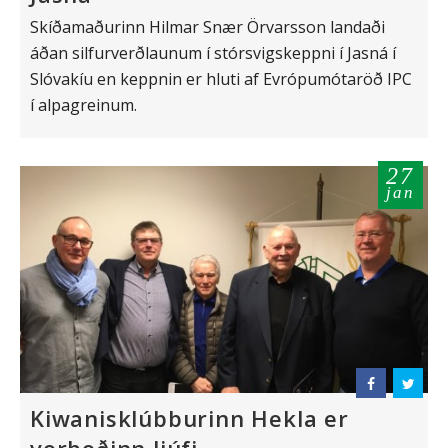
Skíðamaðurinn Hilmar Snær Örvarsson landaði
áðan silfurverðlaunum í stórsvigskeppni í Jasná í
Slóvakíu en keppnin er hluti af Evrópumótaröð IPC
í alpagreinum.
27
jan
Kiwanisklúbburinn Hekla er
vorboðinn ljúfi