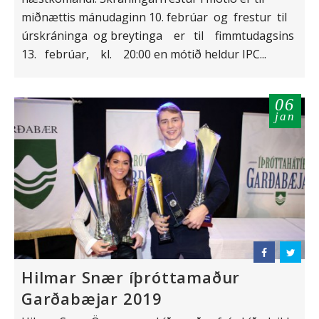
miðnættis mánudaginn 10. febrúar og frestur til
úrskráninga og breytinga er til fimmtudagsins
13. febrúar, kl. 20:00 en mótið heldur IPC...
06
jan
Hilmar Snær íþróttamaður
Garðabæjar 2019