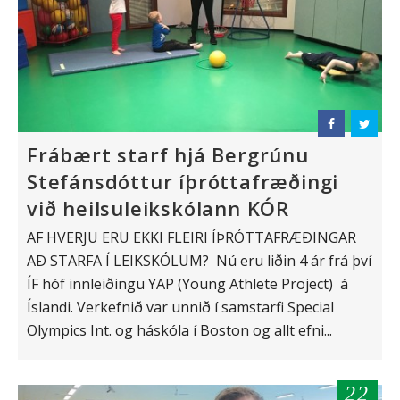
Frábært starf hjá Bergrúnu
Stefánsdóttur íþróttafræðingi
við heilsuleikskólann KÓR
AF HVERJU ERU EKKI FLEIRI ÍÞRÓTTAFRÆÐINGAR
AÐ STARFA Í LEIKSKÓLUM? Nú eru liðin 4 ár frá því
ÍF hóf innleiðingu YAP (Young Athlete Project) á
Íslandi. Verkefnið var unnið í samstarfi Special
Olympics Int. og háskóla í Boston og allt efni...
22