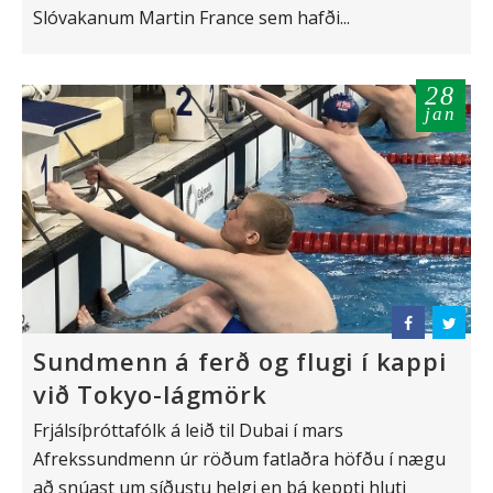
Slóvakanum Martin France sem hafði...
28
jan
Sundmenn á ferð og flugi í kappi
við Tokyo-lágmörk
Frjálsíþróttafólk á leið til Dubai í mars
Afrekssundmenn úr röðum fatlaðra höfðu í nægu
að snúast um síðustu helgi en þá keppti hluti