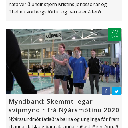
hafa verið undir stjórn Kristins Jónassonar og
Thelmu Þorbergsdóttur og þarna er á ferð...
20
jan
Myndband: Skemmtilegar
svipmyndir frá Nýársmótinu 2020
Nýárssundmót fatlaðra barna og unglinga fór fram
í Laugardalslaug þann 4. janúar síðastliðinn. Annað