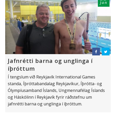
jan
Jafnrétti barna og unglinga í
íþróttum
Í tengslum við Reykjavík International Games
standa, Íþróttabandalag Reykjavíkur, Íþrótta- og
Ólympíusamband Íslands, Ungmennafélag Íslands
og Háskólinn í Reykjavík fyrir ráðstefnu um
jafnrétti barna og unglinga í íþróttum.