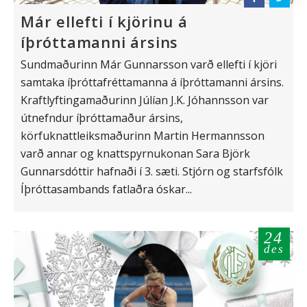
Már ellefti í kjörinu á
íþróttamanni ársins
Sundmaðurinn Már Gunnarsson varð ellefti í kjöri
samtaka íþróttafréttamanna á íþróttamanni ársins.
Kraftlyftingamaðurinn Júlían J.K. Jóhannsson var
útnefndur íþróttamaður ársins,
körfuknattleiksmaðurinn Martin Hermannsson
varð annar og knattspyrnukonan Sara Björk
Gunnarsdóttir hafnaði í 3. sæti. Stjórn og starfsfólk
Íþróttasambands fatlaðra óskar...
24
des