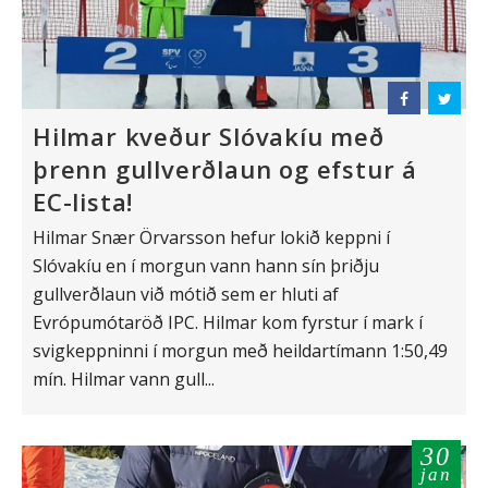
Hilmar kveður Slóvakíu með
þrenn gullverðlaun og efstur á
EC-lista!
Hilmar Snær Örvarsson hefur lokið keppni í
Slóvakíu en í morgun vann hann sín þriðju
gullverðlaun við mótið sem er hluti af
Evrópumótaröð IPC. Hilmar kom fyrstur í mark í
svigkeppninni í morgun með heildartímann 1:50,49
mín. Hilmar vann gull...
30
jan