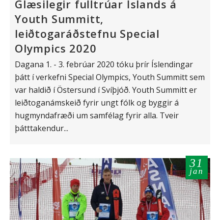
Glæsilegir fulltrúar Íslands á
Youth Summitt,
leiðtogaráðstefnu Special
Olympics 2020
Dagana 1. - 3. febrúar 2020 tóku þrír Íslendingar
þátt í verkefni Special Olympics, Youth Summitt sem
var haldið í Östersund í Svíþjóð. Youth Summitt er
leiðtoganámskeið fyrir ungt fólk og byggir á
hugmyndafræði um samfélag fyrir alla. Tveir
þátttakendur...
31
jan