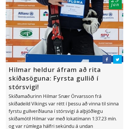
jan
Hilmar heldur áfram að rita
skíðasöguna: Fyrsta gullið í
stórsvigi!
Skíðamaðurinn Hilmar Snær Örvarsson frá
skíðadeild Víkings var rétt í þessu að vinna til sinna
fyrstu gullverðlauna í stórsvigi á alþjóðlegu
skíðamóti! Hilmar var með lokatímann 1:37.23 mín.
og var rúmlega hálfri sekúndu á undan