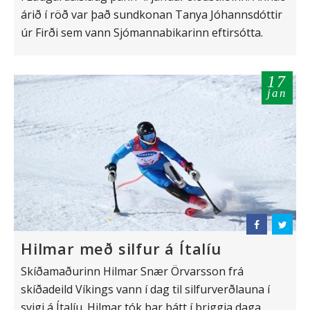
árið í röð var það sundkonan Tanya Jóhannsdóttir
úr Firði sem vann Sjómannabikarinn eftirsótta.
17
jan
Hilmar með silfur á Ítalíu
Skíðamaðurinn Hilmar Snær Örvarsson frá
skíðadeild Víkings vann í dag til silfurverðlauna í
svigi á Ítalíu. Hilmar tók þar þátt í þriggja daga