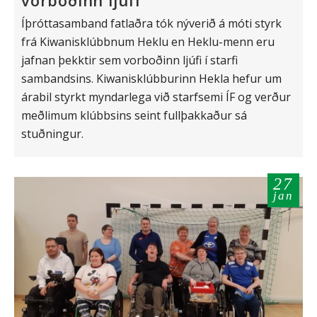
Íþróttasamband fatlaðra tók nýverið á móti styrk
frá Kiwanisklúbbnum Heklu en Heklu-menn eru
jafnan þekktir sem vorboðinn ljúfi í starfi
sambandsins. Kiwanisklúbburinn Hekla hefur um
árabil styrkt myndarlega við starfsemi ÍF og verður
meðlimum klúbbsins seint fullþakkaður sá
stuðningur.
27
jan