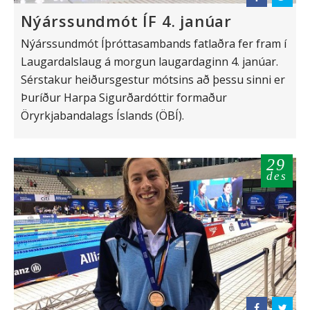
Nýárssundmót ÍF 4. janúar
Nýárssundmót Íþróttasambands fatlaðra fer fram í
Laugardalslaug á morgun laugardaginn 4. janúar.
Sérstakur heiðursgestur mótsins að þessu sinni er
Þuríður Harpa Sigurðardóttir formaður
Öryrkjabandalags Íslands (ÖBÍ).
29
des