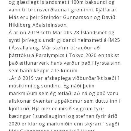
og glæsilegt Íslandsmet í 100m baksundi og
vann til bronsverðlauna í greininni. Þjálfarar
Más eru þeir Steindór Gunnarsson og Davíð
Hildiberg Aðalsteinsson.
Á árinu 2019 setti Már alls 28 Íslandsmet og
synti þrívegis undir gildandi heimsmeti á ÍM25
í Ásvallalaug. Már stefnir ótrauður að
þátttöku á Paralympics í Tokyo 2020 en takist
það ætlunarverk hans verður það í fyrsta sinn
sem hann keppir á leikunum.
„Árið 2019 var afskaplega viðburðaríkt bæði í
músíkinni og sundinu. Ég náði þeim
markmiðum sem ég ætlaði að ná og það voru
allskonar óvæntar uppákomur sem duttu inn í
kjölfarið. Hjá mér er mikið svigrúm fyrir
bætingar í sundlauginni og stefnan fyrir árið
2020 er klár og markmiðin enn skýrari,“ sagði