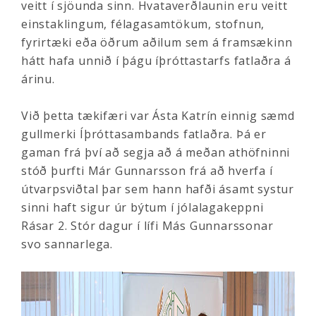
veitt í sjöunda sinn. Hvataverðlaunin eru veitt
einstaklingum, félagasamtökum, stofnun,
fyrirtæki eða öðrum aðilum sem á framsækinn
hátt hafa unnið í þágu íþróttastarfs fatlaðra á
árinu.
Við þetta tækifæri var Ásta Katrín einnig sæmd
gullmerki Íþróttasambands fatlaðra. Þá er
gaman frá því að segja að á meðan athöfninni
stóð þurfti Már Gunnarsson frá að hverfa í
útvarpsviðtal þar sem hann hafði ásamt systur
sinni haft sigur úr býtum í jólalagakeppni
Rásar 2. Stór dagur í lífi Más Gunnarssonar
svo sannarlega.