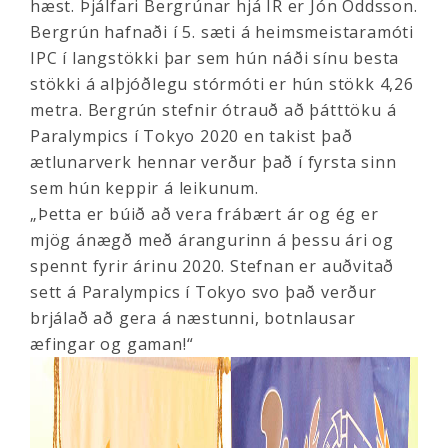
hæst. Þjálfari Bergrúnar hjá ÍR er Jón Oddsson.
Bergrún hafnaði í 5. sæti á heimsmeistaramóti
IPC í langstökki þar sem hún náði sínu besta
stökki á alþjóðlegu stórmóti er hún stökk 4,26
metra. Bergrún stefnir ótrauð að þátttöku á
Paralympics í Tokyo 2020 en takist það
ætlunarverk hennar verður það í fyrsta sinn
sem hún keppir á leikunum.
„Þetta er búið að vera frábært ár og ég er
mjög ánægð með árangurinn á þessu ári og
spennt fyrir árinu 2020. Stefnan er auðvitað
sett á Paralympics í Tokyo svo það verður
brjálað að gera á næstunni, botnlausar
æfingar og gaman!“