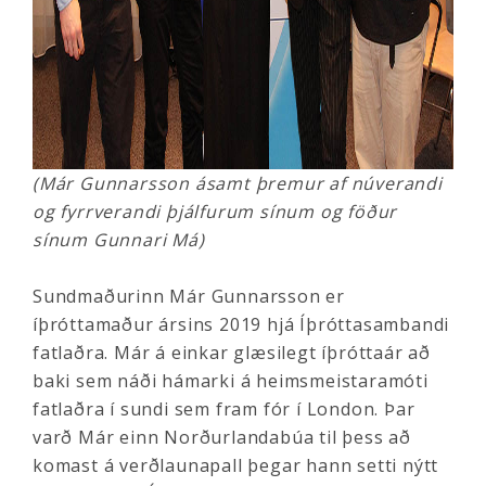
(Már Gunnarsson ásamt þremur af núverandi
og fyrrverandi þjálfurum sínum og föður
sínum Gunnari Má)
Sundmaðurinn Már Gunnarsson er
íþróttamaður ársins 2019 hjá Íþróttasambandi
fatlaðra. Már á einkar glæsilegt íþróttaár að
baki sem náði hámarki á heimsmeistaramóti
fatlaðra í sundi sem fram fór í London. Þar
varð Már einn Norðurlandabúa til þess að
komast á verðlaunapall þegar hann setti nýtt