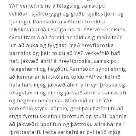
YAP verkefnisins á félagsleg samskipti,
vellíðan, sjálfsöryggi og gleði, sjálfsstjórn og
tjáningu. Rannsókn á viðhorfi foreldra
leikskólabarna í Skógarási til YAP verkefnisins,
sýndi fram á að foreldrar töldu sig meðvitaðri
um að auka og fylgjast með hreyfiþroska
barnsins og þeir töldu að YAP verkefnið hafi
haft jákvæð áhrif á hreyfiþroska, samskipti,
félagsfærni og hegðun. Rannsókn sýndi einnig
að kennarar leikskólans töldu YAP verkefnið
hafa haft mjög jákvæð áhrif á hreyfiþroska og
félagsfærni og einnig jákvæð áhrif á samskipti
og hegðun nemenda. Markmið er að YAP
verkefnið styrki börnin, geri þau hæfari til að
stíga fyrstu skrefin í íþróttum og stuðli þannig
að jákvæðri upplifun og þátttöku allra barna í
íþróttastarfi. Þetta verkefni er því talið mjög