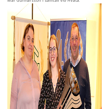
Már Gunnarsson í samtali við Hvata.