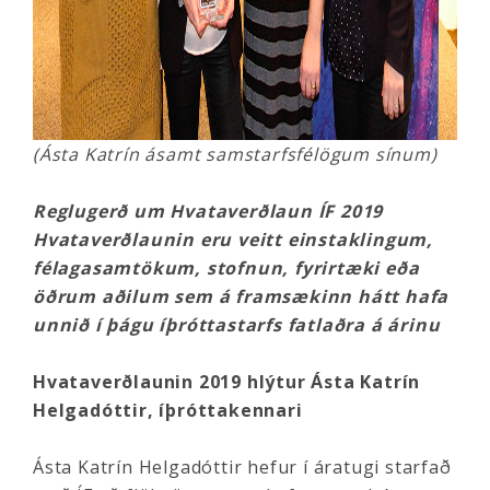
(Ásta Katrín ásamt samstarfsfélögum sínum)
Reglugerð um Hvataverðlaun ÍF 2019
Hvataverðlaunin eru veitt einstaklingum,
félagasamtökum, stofnun, fyrirtæki eða
öðrum aðilum sem á framsækinn hátt hafa
unnið í þágu íþróttastarfs fatlaðra á árinu
Hvataverðlaunin 2019 hlýtur Ásta Katrín
Helgadóttir, íþróttakennari
Ásta Katrín Helgadóttir hefur í áratugi starfað