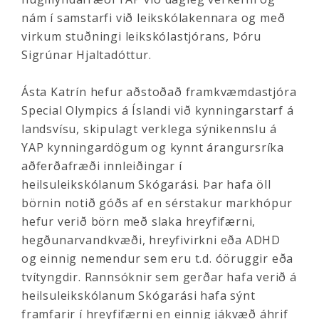
nám í samstarfi við leikskólakennara og með
virkum stuðningi leikskólastjórans, Þóru
Sigrúnar Hjaltadóttur.
Ásta Katrín hefur aðstoðað framkvæmdastjóra
Special Olympics á Íslandi við kynningarstarf á
landsvísu, skipulagt verklega sýnikennslu á
YAP kynningardögum og kynnt árangursríka
aðferðafræði innleiðingar í
heilsuleikskólanum Skógarási. Þar hafa öll
börnin notið góðs af en sérstakur markhópur
hefur verið börn með slaka hreyfifærni,
hegðunarvandkvæði, hreyfivirkni eða ADHD
og einnig nemendur sem eru t.d. óöruggir eða
tvítyngdir. Rannsóknir sem gerðar hafa verið á
heilsuleikskólanum Skógarási hafa sýnt
framfarir í hreyfifærni en einnig jákvæð áhrif