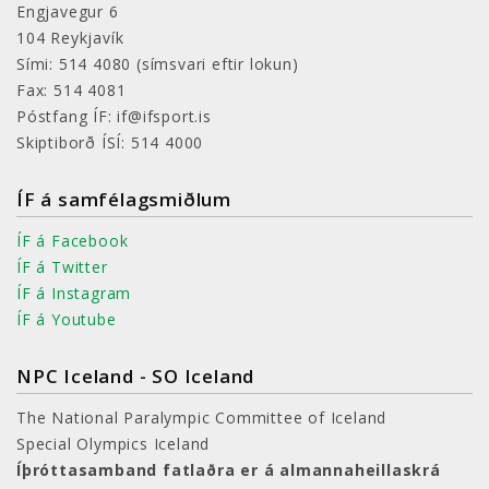
Engjavegur 6
104 Reykjavík
Sími: 514 4080
(símsvari eftir lokun)
Fax: 514 4081
Póstfang ÍF: if@ifsport.is
Skiptiborð ÍSÍ: 514 4000
ÍF á samfélagsmiðlum
ÍF á Facebook
ÍF á Twitter
ÍF á Instagram
ÍF á Youtube
NPC Iceland - SO Iceland
The National Paralympic Committee of Iceland
Special Olympics Iceland
Íþróttasamband fatlaðra er á almannaheillaskrá