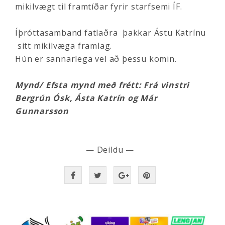
mikilvægt til framtíðar fyrir starfsemi ÍF.
Íþróttasamband fatlaðra þakkar Ástu Katrínu
sitt mikilvæga framlag.
Hún er sannarlega vel að þessu komin.
Mynd/ Efsta mynd með frétt: Frá vinstri
Bergrún Ósk, Ásta Katrín og Már
Gunnarsson
— Deildu —