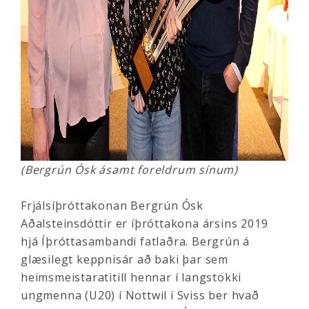
(Bergrún Ósk ásamt foreldrum sínum)
Frjálsíþróttakonan Bergrún Ósk
Aðalsteinsdóttir er íþróttakona ársins 2019
hjá Íþróttasambandi fatlaðra. Bergrún á
glæsilegt keppnisár að baki þar sem
heimsmeistaratitill hennar í langstökki
ungmenna (U20) í Nottwil í Sviss ber hvað