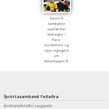
Stjórn ÍF
samþykkir
uppfærðar
leikreglur í
Para-
borðtennis og
nýja reglugerð
um
bikarkeppni ÍF
Íþróttasamband fatlaðra
Íþróttamiðstöðin Laugardal