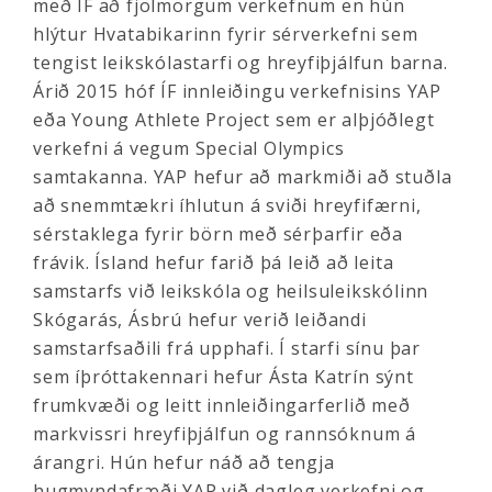
með ÍF að fjölmörgum verkefnum en hún
hlýtur Hvatabikarinn fyrir sérverkefni sem
tengist leikskólastarfi og hreyfiþjálfun barna.
Árið 2015 hóf ÍF innleiðingu verkefnisins YAP
eða Young Athlete Project sem er alþjóðlegt
verkefni á vegum Special Olympics
samtakanna. YAP hefur að markmiði að stuðla
að snemmtækri íhlutun á sviði hreyfifærni,
sérstaklega fyrir börn með sérþarfir eða
frávik. Ísland hefur farið þá leið að leita
samstarfs við leikskóla og heilsuleikskólinn
Skógarás, Ásbrú hefur verið leiðandi
samstarfsaðili frá upphafi. Í starfi sínu þar
sem íþróttakennari hefur Ásta Katrín sýnt
frumkvæði og leitt innleiðingarferlið með
markvissri hreyfiþjálfun og rannsóknum á
árangri. Hún hefur náð að tengja
hugmyndafræði YAP við dagleg verkefni og