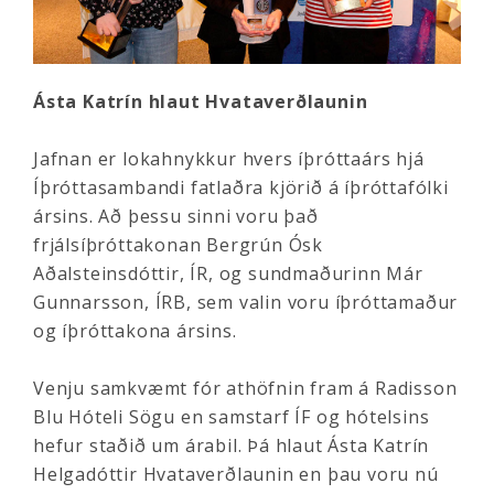
Ásta Katrín hlaut Hvataverðlaunin
Jafnan er lokahnykkur hvers íþróttaárs hjá
Íþróttasambandi fatlaðra kjörið á íþróttafólki
ársins. Að þessu sinni voru það
frjálsíþróttakonan Bergrún Ósk
Aðalsteinsdóttir, ÍR, og sundmaðurinn Már
Gunnarsson, ÍRB, sem valin voru íþróttamaður
og íþróttakona ársins.
Venju samkvæmt fór athöfnin fram á Radisson
Blu Hóteli Sögu en samstarf ÍF og hótelsins
hefur staðið um árabil. Þá hlaut Ásta Katrín
Helgadóttir Hvataverðlaunin en þau voru nú