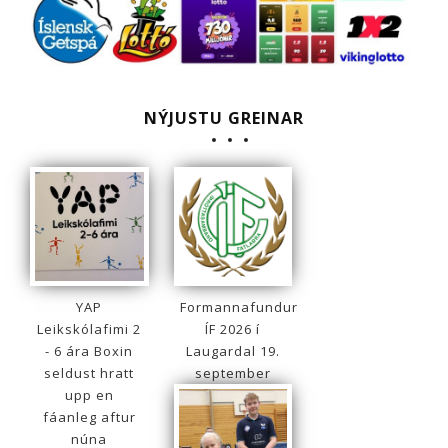
NÝJUSTU GREINAR
YAP
Formannafundur
Leikskólafimi 2
ÍF 2026 í
- 6 ára Boxin
Laugardal 19.
seldust hratt
september
upp en
fáanleg aftur
núna