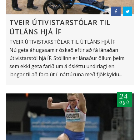
TVEIR ÚTIVISTARSTÓLAR TIL
ÚTLÁNS HJÁ ÍF
TVEIR ÚTIVISTARSTÓLAR TIL ÚTLÁNS HJÁ ÍF
Nú geta áhugasamir óskað eftir að fá lánaðan
útivistarstól hjá ÍF. Stóllinn er lánaður öllum þeim
sem ekki geta farið um á ósléttu undirlagi en
langar til að fara út í náttúruna með fjölskyldu...
24
ágú