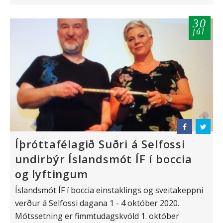
30
júl
Íþróttafélagið Suðri á Selfossi
undirbýr Íslandsmót ÍF í boccia
og lyftingum
Íslandsmót ÍF í boccia einstaklings og sveitakeppni
verður á Selfossi dagana 1 - 4 október 2020.
Mótssetning er fimmtudagskvöld 1. október