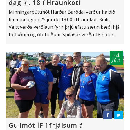
dag kl. 18 í Hraunkoti
Minningarpúttmót Harðar Barðdal verður haldið
fimmtudaginn 25 júní kl 18:00 í Hraunkot, Keilir.
Veitt verða verðlaun fyrir þrjú efstu sætin bæði hjá
fötluðum og ófötluðum. Spilaðar verða 18 holur.
24
jún
Gullmót ÍF í frjálsum á