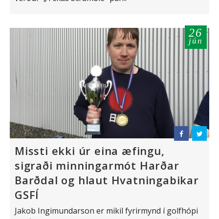
26
jún
Missti ekki úr eina æfingu,
sigraði minningarmót Harðar
Barðdal og hlaut Hvatningabikar
GSFÍ
Jakob Ingimundarson er mikil fyrirmynd í golfhópi