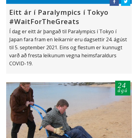
Eitt ár í Paralympics í Tokyo
#WaitForTheGreats
Í dag er eitt ár þangað til Paralympics í Tokyo í
Japan fara fram en leikarnir eru dagsettir 24. ágúst
til 5. september 2021. Eins og flestum er kunnugt
varð að fresta leikunum vegna heimsfaraldurs
COVID-19.
24
ágú