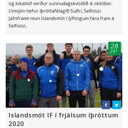
og lokahóf verður sunnudagskvöldið 4. október.
Umsjón hefur íþróttafélagið Suðri, Selfossi.
Jafnframt mun Íslandsmót í lyftingum fara fram á
Selfossi...
28
júl
Islandsmót IF í frjálsum íþróttum
2020