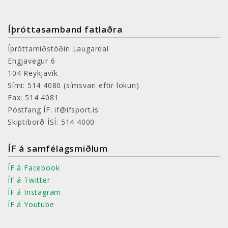
Íþróttasamband fatlaðra
Íþróttamiðstöðin Laugardal
Engjavegur 6
104 Reykjavík
Sími: 514 4080
(símsvari eftir lokun)
Fax: 514 4081
Póstfang ÍF: if@ifsport.is
Skiptiborð ÍSÍ: 514 4000
ÍF á samfélagsmiðlum
ÍF á Facebook
ÍF á Twitter
ÍF á Instagram
ÍF á Youtube