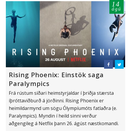
14
ágú
Rising Phoenix: Einstök saga
Paralympics
Frá rústum síðari heimstyrjaldar í þriðja stærsta
íþróttaviðburð á jörðinni. Rising Phoenix er
heimildarmynd um sögu Ólympíumóts fatlaðra (e.
Paralympics). Myndin í heild sinni verður
aðgengileg á Netflix þann 26. ágúst næstkomandi.