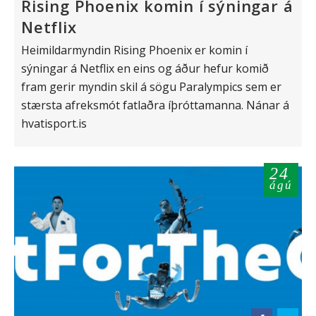
Rising Phoenix komin í sýningar á
Netflix
Heimildarmyndin Rising Phoenix er komin í
sýningar á Netflix en eins og áður hefur komið
fram gerir myndin skil á sögu Paralympics sem er
stærsta afreksmót fatlaðra íþróttamanna. Nánar á
hvatisport.is
24
ágú