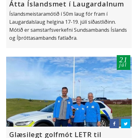
Átta Íslandsmet í Laugardalnum
Íslandsmeistaramótið í 50m laug fór fram í
Laugardalslaug helgina 17-19. júlí síðastliðinn.
Mótið er samstarfsverkefni Sundsambands Íslands
og Íþróttasambands fatlaðra.
21
júl
Glæsilegt golfmót LETR til