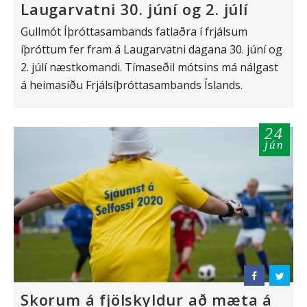
Laugarvatni 30. júní og 2. júlí
Gullmót Íþróttasambands fatlaðra í frjálsum
íþróttum fer fram á Laugarvatni dagana 30. júní og
2. júlí næstkomandi. Tímaseðil mótsins má nálgast
á heimasíðu Frjálsíþróttasambands Íslands.
24
jún
Skorum á fjölskyldur að mæta á