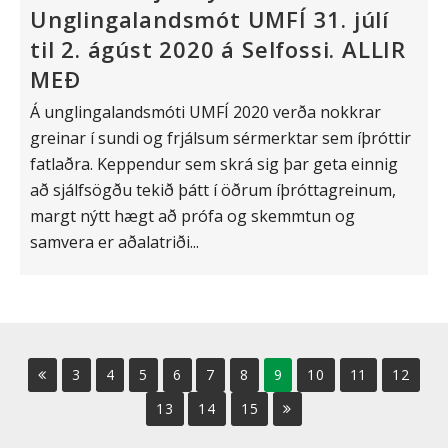
Unglingalandsmót UMFÍ 31. júlí
til 2. ágúst 2020 á Selfossi. ALLIR
MEÐ
Á unglingalandsmóti UMFÍ 2020 verða nokkrar
greinar í sundi og frjálsum sérmerktar sem íþróttir
fatlaðra. Keppendur sem skrá sig þar geta einnig
að sjálfsögðu tekið þátt í öðrum íþróttagreinum,
margt nýtt hægt að prófa og skemmtun og
samvera er aðalatriði...
3
4
5
6
7
8
9
10
11
12
13
14
15