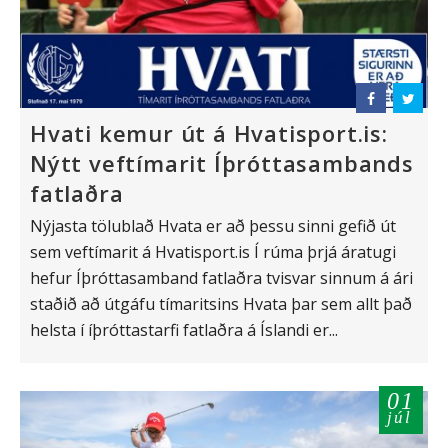
Hvati kemur út á Hvatisport.is:
Nýtt veftímarit Íþróttasambands
fatlaðra
Nýjasta tölublað Hvata er að þessu sinni gefið út
sem veftímarit á Hvatisport.is Í rúma þrjá áratugi
hefur Íþróttasamband fatlaðra tvisvar sinnum á ári
staðið að útgáfu tímaritsins Hvata þar sem allt það
helsta í íþróttastarfi fatlaðra á Íslandi er...
01
júl