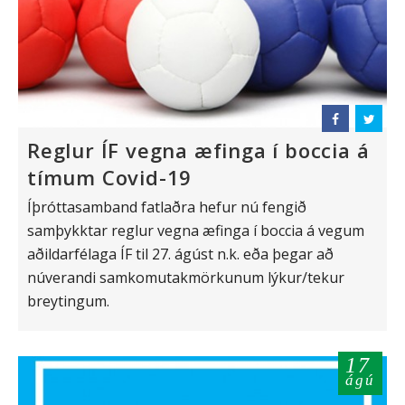
Reglur ÍF vegna æfinga í boccia á
tímum Covid-19
Íþróttasamband fatlaðra hefur nú fengið
samþykktar reglur vegna æfinga í boccia á vegum
aðildarfélaga ÍF til 27. ágúst n.k. eða þegar að
núverandi samkomutakmörkunum lýkur/tekur
breytingum.
17
ágú