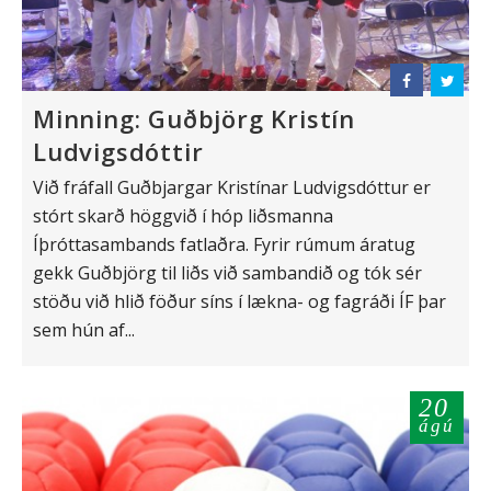
Minning: Guðbjörg Kristín
Ludvigsdóttir
Við fráfall Guðbjargar Kristínar Ludvigsdóttur er
stórt skarð höggvið í hóp liðsmanna
Íþróttasambands fatlaðra. Fyrir rúmum áratug
gekk Guðbjörg til liðs við sambandið og tók sér
stöðu við hlið föður síns í lækna- og fagráði ÍF þar
sem hún af...
20
ágú