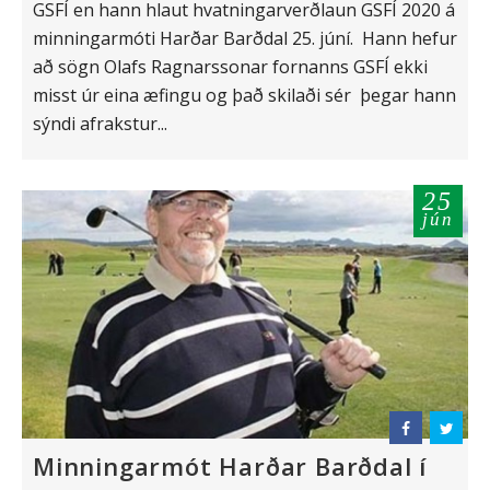
GSFÍ en hann hlaut hvatningarverðlaun GSFÍ 2020 á
minningarmóti Harðar Barðdal 25. júní. Hann hefur
að sögn Olafs Ragnarssonar fornanns GSFÍ ekki
misst úr eina æfingu og það skilaði sér þegar hann
sýndi afrakstur...
25
jún
Minningarmót Harðar Barðdal í