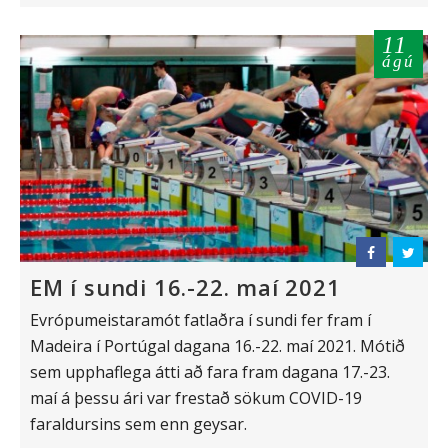
11
ágú
EM í sundi 16.-22. maí 2021
Evrópumeistaramót fatlaðra í sundi fer fram í
Madeira í Portúgal dagana 16.-22. maí 2021. Mótið
sem upphaflega átti að fara fram dagana 17.-23.
maí á þessu ári var frestað sökum COVID-19
faraldursins sem enn geysar.