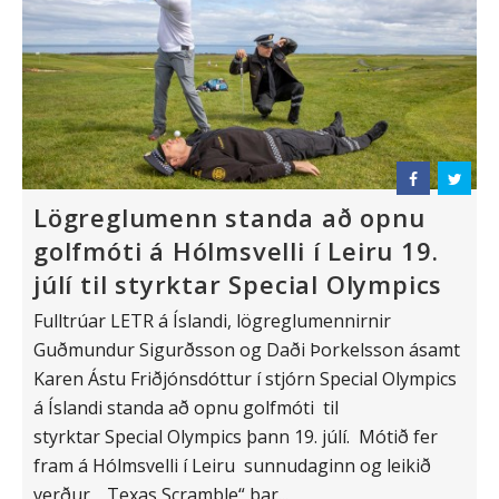
Lögreglumenn standa að opnu
golfmóti á Hólmsvelli í Leiru 19.
júlí til styrktar Special Olympics
Fulltrúar LETR á Íslandi, lögreglumennirnir
Guðmundur Sigurðsson og Daði Þorkelsson ásamt
Karen Ástu Friðjónsdóttur í stjórn Special Olympics
á Íslandi standa að opnu golfmóti til
styrktar Special Olympics þann 19. júlí. Mótið fer
fram á Hólmsvelli í Leiru sunnudaginn og leikið
verður „Texas Scramble“ þar...