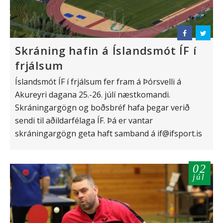
Skráning hafin á Íslandsmót ÍF í
frjálsum
Íslandsmót ÍF í frjálsum fer fram á Þórsvelli á
Akureyri dagana 25.-26. júlí næstkomandi.
Skráningargögn og boðsbréf hafa þegar verið
sendi til aðildarfélaga ÍF. Þá er vantar
skráningargögn geta haft samband á if@ifsport.is
02
júl