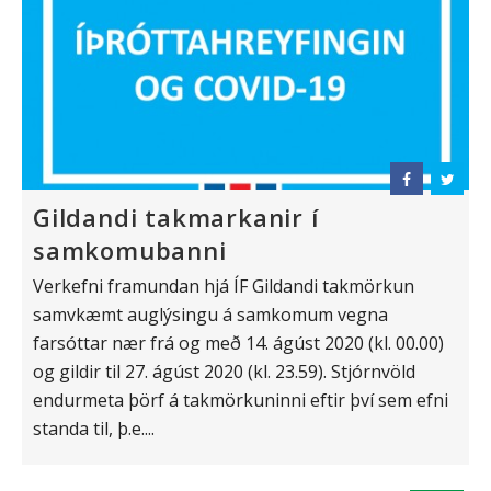
Gildandi takmarkanir í
samkomubanni
Verkefni framundan hjá ÍF Gildandi takmörkun
samvkæmt auglýsingu á samkomum vegna
farsóttar nær frá og með 14. ágúst 2020 (kl. 00.00)
og gildir til 27. ágúst 2020 (kl. 23.59). Stjórnvöld
endurmeta þörf á takmörkuninni eftir því sem efni
standa til, þ.e....