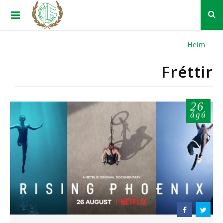
Heim
Fréttir
26
ágú