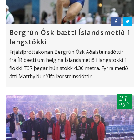
Bergrún Ósk bætti Íslandsmetið í
langstökki
Frjálsíþróttakonan Bergrún Ósk Aðalsteinsdóttir
frá ÍR bætti um helgina Íslandsmetið í langstökki í
flokki T37 þegar hún stökk 4,30 metra. Fyrra metið
átti Matthyldur Ylfa Þorsteinsdóttir.
21
ágú