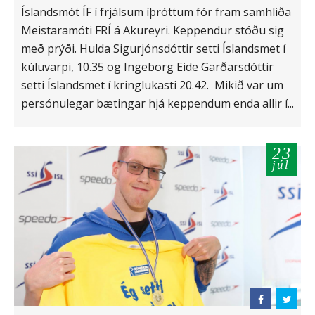
Íslandsmót ÍF í frjálsum íþróttum fór fram samhliða
Meistaramóti FRÍ á Akureyri. Keppendur stóðu sig
með prýði. Hulda Sigurjónsdóttir setti Íslandsmet í
kúluvarpi, 10.35 og Ingeborg Eide Garðarsdóttir
setti Íslandsmet í kringlukasti 20.42. Mikið var um
persónulegar bætingar hjá keppendum enda allir í...
23
júl