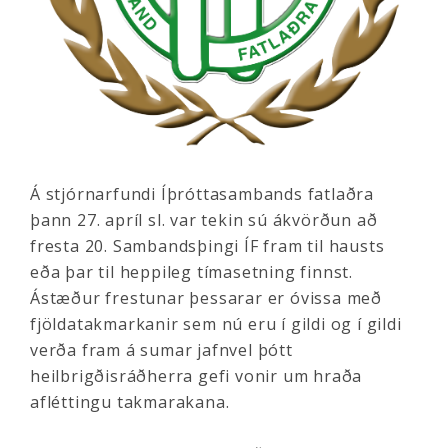
Á stjórnarfundi Íþróttasambands fatlaðra
þann 27. apríl sl. var tekin sú ákvörðun að
fresta 20. Sambandsþingi ÍF fram til hausts
eða þar til heppileg tímasetning finnst.
Ástæður frestunar þessarar er óvissa með
fjöldatakmarkanir sem nú eru í gildi og í gildi
verða fram á sumar jafnvel þótt
heilbrigðisráðherra gefi vonir um hraða
afléttingu takmarakana.