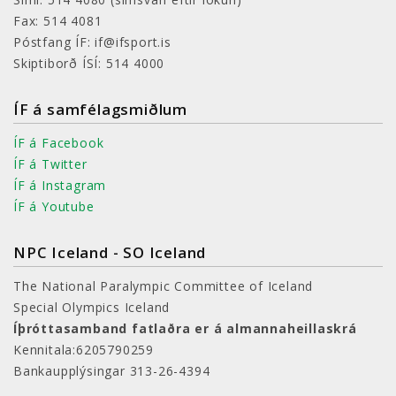
Fax: 514 4081
Póstfang ÍF: if@ifsport.is
Skiptiborð ÍSÍ: 514 4000
ÍF á samfélagsmiðlum
ÍF á Facebook
ÍF á Twitter
ÍF á Instagram
ÍF á Youtube
NPC Iceland - SO Iceland
The National Paralympic Committee of Iceland
Special Olympics Iceland
Íþróttasamband fatlaðra er á almannaheillaskrá
Kennitala:6205790259
Bankaupplýsingar 313-26-4394