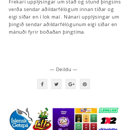
Frekari upplýsingar um stað og stund þingsins
verða sendar aðildarfélögum innan tíðar og
eigi síðar en í lok maí . Nánari upplýsingar um
þingið sendar aðildarfélögunum eigi síðar en
mánuði fyrir boðaðan þingtíma.
— Deildu —