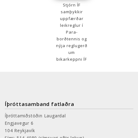
Stjórn ÍF
samþykkir
uppfærðar
leikreglur í
Para-
borðtennis og
nýja reglugerð
um
bikarkeppni ÍF
Íþróttasamband fatlaðra
Íþróttamiðstöðin Laugardal
Engjavegur 6
104 Reykjavík
Sími: 514 4080
(símsvari eftir lokun)