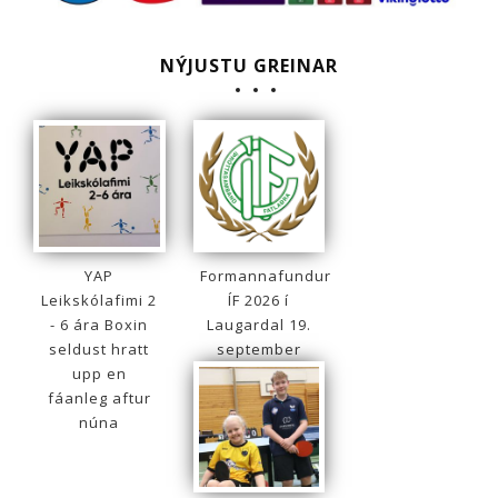
NÝJUSTU GREINAR
YAP
Formannafundur
Leikskólafimi 2
ÍF 2026 í
- 6 ára Boxin
Laugardal 19.
seldust hratt
september
upp en
fáanleg aftur
núna